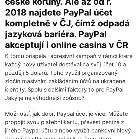
české koruny. Ale až od r.
2018 najdete PayPal účet
kompletně v ČJ, čímž odpadá
jazyková bariéra. PayPal
akceptují i online casina v ČR
K tomu přispěla i agresivní kampaň v rámci které
každý nový uživatel dostával na svůj účet 10 a
později 5 dolarů. Toho využil organizovaný
zločin masivním zakládáním účtů na ukradené
identity. Spolu s dalšími faktory to pro PayPal
Jaký je nejvýhodnější způsob?
Možností, jak dobít Paypal účet je více. Můžete
propojit svou platební kartu, převést peníze z
jíného Paypal účtu a nebo využít bankovní Nový
tutoriál PayPal.com, mí milí, je (navzdory