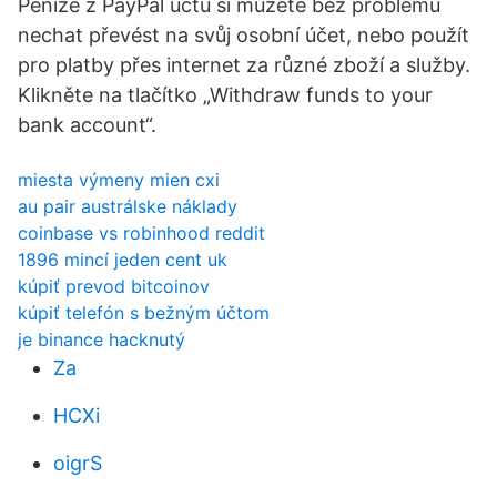
Peníze z PayPal účtu si můžete bez problémů
nechat převést na svůj osobní účet, nebo použít
pro platby přes internet za různé zboží a služby.
Klikněte na tlačítko „Withdraw funds to your
bank account“.
miesta výmeny mien cxi
au pair austrálske náklady
coinbase vs robinhood reddit
1896 mincí jeden cent uk
kúpiť prevod bitcoinov
kúpiť telefón s bežným účtom
je binance hacknutý
Za
HCXi
oigrS