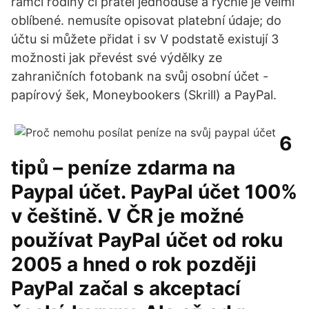
rámci rodiny či přátel jednoduše a rychle je velmi
oblíbené. nemusíte opisovat platební údaje; do
účtu si můžete přidat i sv V podstatě existují 3
možnosti jak převést své výdělky ze
zahraničních fotobank na svůj osobní účet -
papírový šek, Moneybookers (Skrill) a PayPal.
6
tipů – peníze zdarma na
Paypal účet. PayPal účet 100%
v češtině. V ČR je možné
používat PayPal účet od roku
2005 a hned o rok později
PayPal začal s akceptací