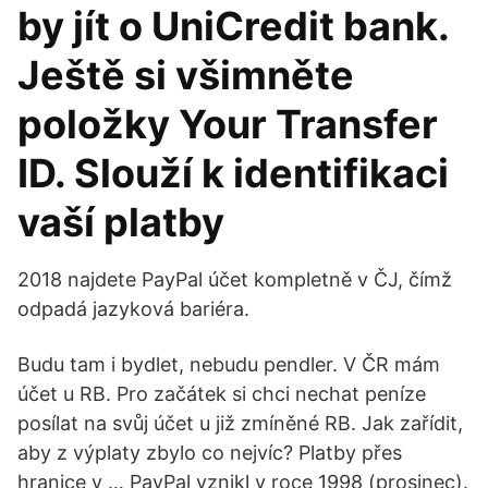
by jít o UniCredit bank.
Ještě si všimněte
položky Your Transfer
ID. Slouží k identifikaci
vaší platby
2018 najdete PayPal účet kompletně v ČJ, čímž
odpadá jazyková bariéra.
Budu tam i bydlet, nebudu pendler. V ČR mám
účet u RB. Pro začátek si chci nechat peníze
posílat na svůj účet u již zmíněné RB. Jak zařídit,
aby z výplaty zbylo co nejvíc? Platby přes
hranice v … PayPal vznikl v roce 1998 (prosinec).