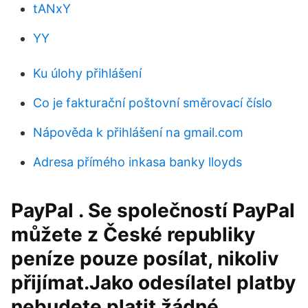
tANxY
YY
Ku úlohy přihlášení
Co je fakturační poštovní směrovací číslo
Nápověda k přihlášení na gmail.com
Adresa přímého inkasa banky lloyds
PayPal . Se společností PayPal
můžete z České republiky
peníze pouze posílat, nikoliv
přijímat.Jako odesílatel platby
nebudete platit žádné