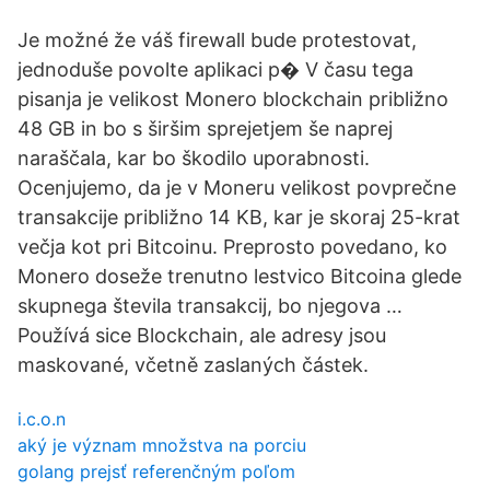
Je možné že váš firewall bude protestovat,
jednoduše povolte aplikaci p� V času tega
pisanja je velikost Monero blockchain približno
48 GB in bo s širšim sprejetjem še naprej
naraščala, kar bo škodilo uporabnosti.
Ocenjujemo, da je v Moneru velikost povprečne
transakcije približno 14 KB, kar je skoraj 25-krat
večja kot pri Bitcoinu. Preprosto povedano, ko
Monero doseže trenutno lestvico Bitcoina glede
skupnega števila transakcij, bo njegova …
Používá sice Blockchain, ale adresy jsou
maskované, včetně zaslaných částek.
i.c.o.n
aký je význam množstva na porciu
golang prejsť referenčným poľom