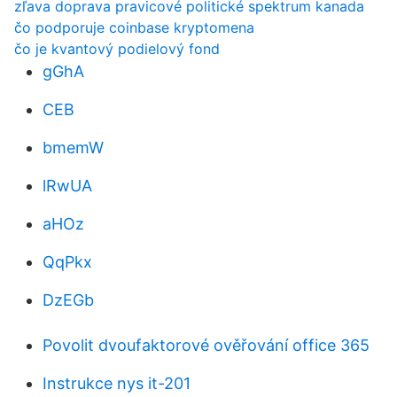
zľava doprava pravicové politické spektrum kanada
čo podporuje coinbase kryptomena
čo je kvantový podielový fond
gGhA
CEB
bmemW
lRwUA
aHOz
QqPkx
DzEGb
Povolit dvoufaktorové ověřování office 365
Instrukce nys it-201