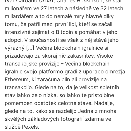
tvář Cardano (ADA), Charles Hoskinson, se stal
milionářem ve 27 letech a následně ve 32 letech
miliardářem a to do nemalé míry hlavně díky
tomu, že patřil mezi první lidi, kteří se začali
intenzivně zajímat o Bitcoin a pomáhat v jeho
adopci. V současnosti se však z něj stává jeho
výrazný […] Večina blockchain igralnice si
prizadevajo za skoraj nič zakasnitev. Visoke
transakcijske provizije – Večina blockchain
igralnic svojo platformo gradi z uporabo omrežja
Ethereum, ki zaračuna plin ali provizije na
transakcijo. Glede na to, da je velikost spletnih
stav lahko zelo nizka, so lahko te pristojbine
pomemben odstotek celotne stave. Nadalje,
glede na to, kako se razdelijo Jedna z mnoha
skvělých základových fotografií zdarma ve
službě Pexels.