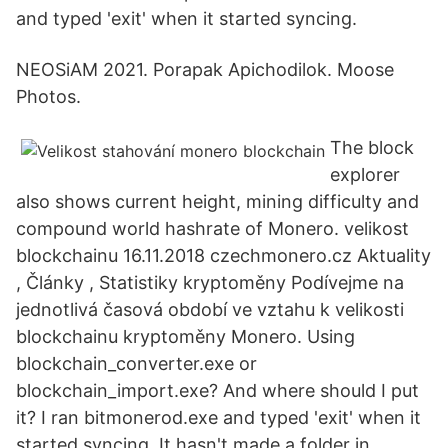
and typed 'exit' when it started syncing.
NEOSiAM 2021. Porapak Apichodilok. Moose
Photos.
The block
explorer
also shows current height, mining difficulty and
compound world hashrate of Monero. velikost
blockchainu 16.11.2018 czechmonero.cz Aktuality
, Články , Statistiky kryptoměny Podívejme na
jednotlivá časová období ve vztahu k velikosti
blockchainu kryptoměny Monero. Using
blockchain_converter.exe or
blockchain_import.exe? And where should I put
it? I ran bitmonerod.exe and typed 'exit' when it
started syncing. It hasn't made a folder in