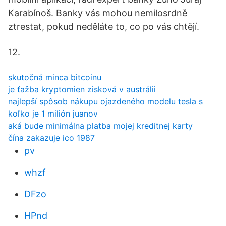
Karabínoš. Banky vás mohou nemilosrdně
ztrestat, pokud neděláte to, co po vás chtějí.
12.
skutočná minca bitcoinu
je ťažba kryptomien zisková v austrálii
najlepší spôsob nákupu ojazdeného modelu tesla s
koľko je 1 milión juanov
aká bude minimálna platba mojej kreditnej karty
čína zakazuje ico 1987
pv
whzf
DFzo
HPnd