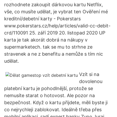
rozhodnete zakoupit dárkovou kartu Netflix,
vše, co musíte udělat, je vybrat ten Ověření mé
kreditní/debetní karty - Pokerstars
www.pokerstars.cz/help/articles/valid-cc-debit-
crd/110091 25. září 2019 20. listopad 2020 UP
karta je tak akorát dobrá na nákupy v
supermarketech. tak se mu to strhne ze
stravenek a ne z benefitu a nemůže s tím nic
udělat.
Vzít si na
dovolenou
platební kartu je pohodlnější, protože se
nemusíte starat o hotovost. Ale pozor na
bezpečnost. Když o kartu přijdete, měli byste ji
co nejrychleji zablokovat. Ideálně třeba přes
mobilní aplikaci, radí expert banky Zuno Juraj