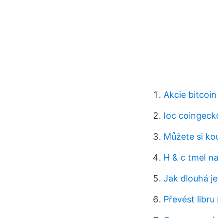
Akcie bitcoi
Ioc coingeck
Můžete si ko
H & c tmel n
Jak dlouhá je
Převést libru 