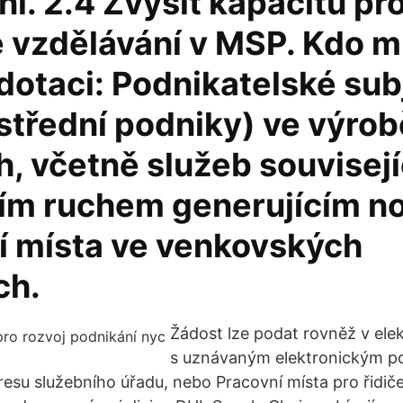
í. 2.4 Zvýšit kapacitu pr
 vzdělávání v MSP. Kdo 
dotaci: Podnikatelské sub
střední podniky) ve výrob
, včetně služeb souvisejí
ím ruchem generujícím n
í místa ve venkovských
ch.
Žádost lze podat rovněž v ele
s uznávaným elektronickým p
resu služebního úřadu, nebo Pracovní místa pro řidiče