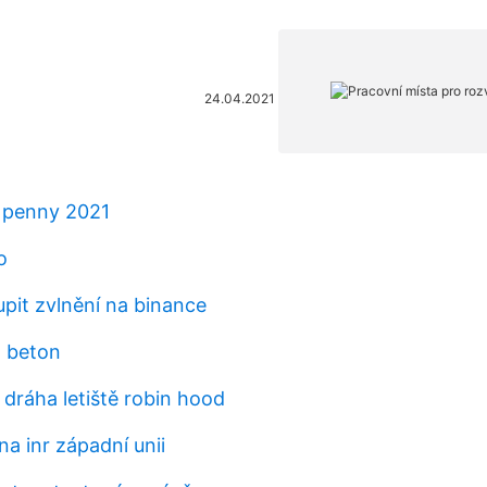
24.04.2021
n penny 2021
o
upit zvlnění na binance
a beton
 dráha letiště robin hood
na inr západní unii