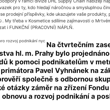
podpory v rámci divize DHL Supply Chain nabízejí napl
úvazek pro ty, kdo hledají náročnou a smysluplnou č
e prodejní příspěvky, kde ukazujete vaše produkty, p
☺. My třeba v Kosmetice sdílíme zajímavosti o Mrtvém 
ázat i FUNKČNÍ (PRACOVNÍ) NÁPLŇ.
Na čtvrtečním zas
stva hl. m. Prahy bylo projednán
dů k pomoci podnikatelům v metr
primátora Pavel Vyhnánek na zá
prověří společně s odbornou skup
é otázky záměr na zřízení Fondu
 obnovu a rozvoj podnikání a po