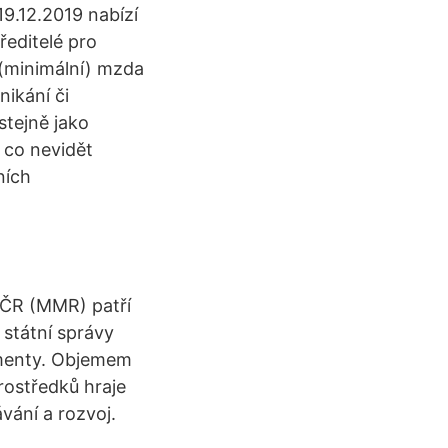
19.12.2019 nabízí
ředitelé pro
 (minimální) mzda
ikání či
 stejně jako
 co nevidět
ních
j ČR (MMR) patří
státní správy
umenty. Objemem
rostředků hraje
vání a rozvoj.