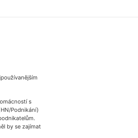
jpoužívanějším
domácností s
 (HN/Podnikání)
 podnikatelům.
ěl by se zajímat
.