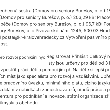
šeobecná sestra (Domov pro seniory Burešov, p. o.) 1
 (Domov pro seniory Burešov, p. o.) 203,29 kB: Pracov
 péče (Domov pro seniory Burešov, p. o.) 96,7 kB: 
ry Burešov, p. o Pivovarské nám. 1245, 500 03 Hrad
 posta@kr-kralovehradecky.cz Vytvoření pasivního p
nost.
Registrovat Přihlásit Celkový 
listy jsou určeny pro děti od 3
 zpestřit práci dětí a pomoci jim při Najděte si lepší pr
ch míst jako specialista pro rozvoj a vzdělávání. Upř
e pracovního úvazku, minimálního platu, cizího jazyka
dělání v nabídkách zaměstnavatelů, úřadů práce a p
ntura pro podnikání a inovace, státní organizace zř
růmyslu a obchodu.