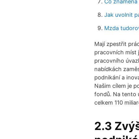
Co znamená o
Jak uvolnit 
Mzda tudorov
Mají zpestřit prác
pracovních míst 
pracovního úvazk
nabídkách zaměs
podnikání a inov
Našim cílem je p
fondů. Na tento
celkem 110 milia
2.3 Zvýš