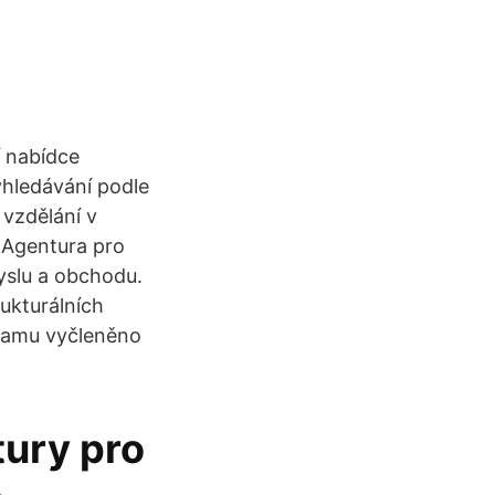
í nabídce
yhledávání podle
 vzdělání v
 Agentura pro
yslu a obchodu.
ukturálních
ramu vyčleněno
tury pro