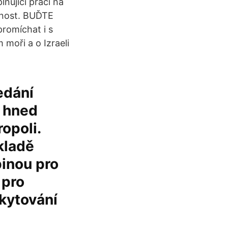
ňující práci na
innost. BUĎTE
romíchat i s
moři a o Izraeli
edání
o hned
opoli.
kladě
inou pro
 pro
skytování