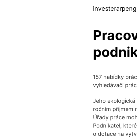
investerarpen
Pracov
podnik
157 nabídky prác
vyhledávači prác
Jeho ekologická
ročním příjmem n
Úřady práce moho
Podnikatel, kter
o dotace na vytv