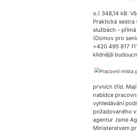
o.) 348,14 kB: V
Praktická sestra
službách - přímá
(Domov pro senio
+420 495 817 111
klidnější budouc
prvních tříd. Mají
nabídce pracovní
vyhledávání podl
požadovaného vz
agentur Jsme Age
Ministerstvem p