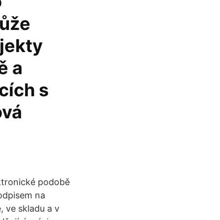
o
může
jekty
ě a
cích s
ová
ktronické podobě
odpisem na
, ve skladu a v