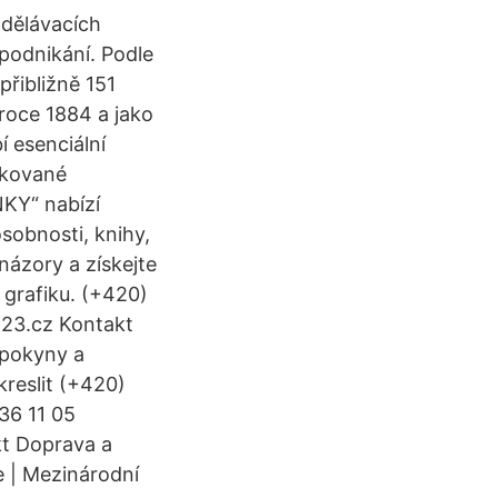
zdělávacích
 podnikání. Podle
přibližně 151
 roce 1884 a jako
í esenciální
tikované
NKY“ nabízí
sobnosti, knihy,
názory a získejte
 grafiku. (+420)
123.cz Kontakt
 pokyny a
kreslit (+420)
36 11 05
kt Doprava a
e | Mezinárodní