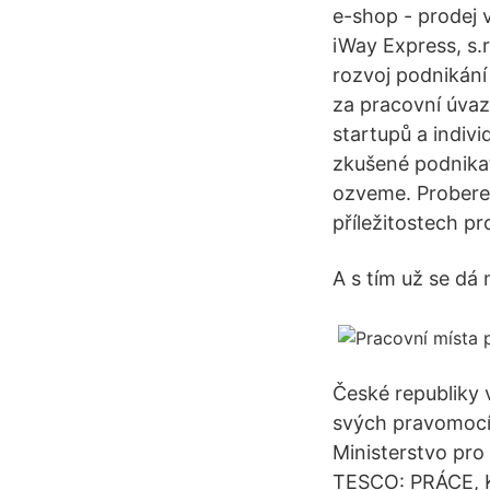
e-shop - prodej v
iWay Express, s.r
rozvoj podnikání
za pracovní úvaz
startupů a individ
zkušené podnikat
ozveme. Proberem
příležitostech pr
A s tím už se dá 
České republiky
svých pravomocí,
Ministerstvo pro 
TESCO: PRÁCE,