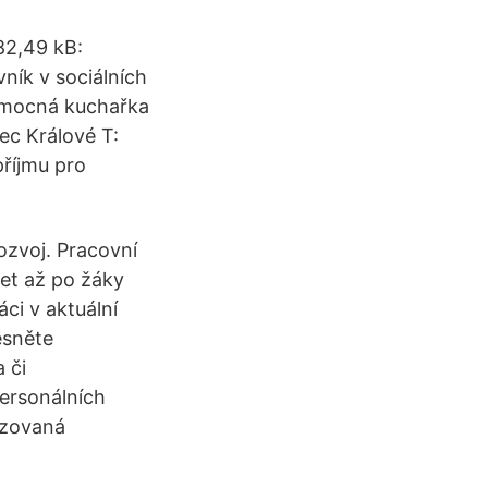
82,49 kB:
ník v sociálních
Pomocná kuchařka
ec Králové T:
říjmu pro
rozvoj. Pracovní
 let až po žáky
áci v aktuální
esněte
 či
ersonálních
izovaná