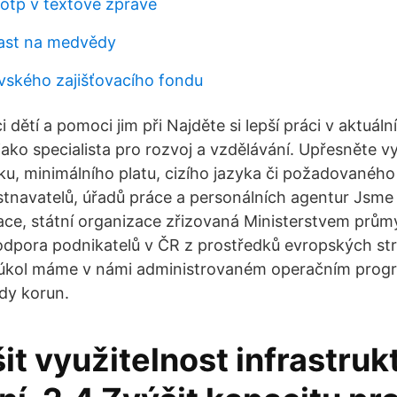
tp v textové zprávě
past na medvědy
ského zajišťovacího fondu
i dětí a pomoci jim při Najděte si lepší práci v aktuáln
jako specialista pro rozvoj a vzdělávání. Upřesněte v
u, minimálního platu, cizího jazyka či požadovaného
tnavatelů, úřadů práce a personálních agentur Jsme
ace, státní organizace zřizovaná Ministerstvem prům
odpora podnikatelů v ČR z prostředků evropských str
 úkol máme v námi administrovaném operačním prog
rdy korun.
it využitelnost infrastruk