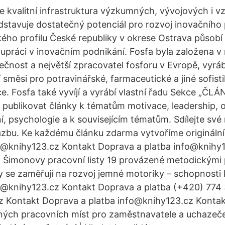
je kvalitní infrastruktura výzkumných, vývojových i v
ředstavuje dostatečný potenciál pro rozvoj inovačního
ého profilu České republiky v okrese Ostrava působí 
lupráci v inovačním podnikání. Fosfa byla založena v
ečnost a největší zpracovatel fosforu v Evropě, vyráb
 směsi pro potravinářské, farmaceutické a jiné sofis
e. Fosfa také vyvíjí a vyrábí vlastní řadu Sekce „ČLÁ
ublikovat články k tématům motivace, leadership, o
, psychologie a k souvisejícím tématům. Sdílejte své 
zbu. Ke každému článku zdarma vytvoříme originální
fo@knihy123.cz Kontakt Doprava a platba info@knihy
a Šimonovy pracovní listy 19 provázené metodickými
ly se zaměřují na rozvoj jemné motoriky – schopnosti 
o@knihy123.cz Kontakt Doprava a platba (+420) 774 
z Kontakt Doprava a platba info@knihy123.cz Konta
lných pracovních míst pro zaměstnavatele a uchazeč