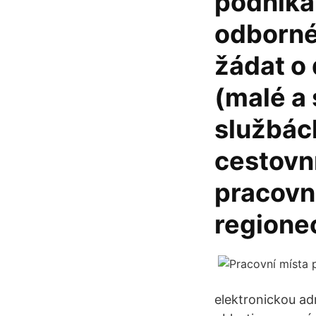
podnikán
odborné
žádat o 
(malé a 
službách
cestovn
pracovn
regione
elektronickou ad