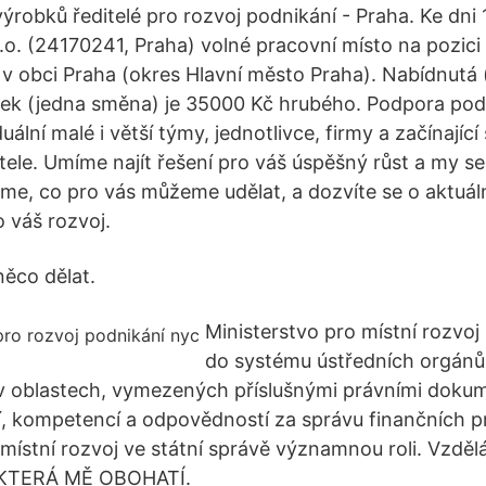
ýrobků ředitelé pro rozvoj podnikání - Praha. Ke dni 
.o. (24170241, Praha) volné pracovní místo na pozici 
 v obci Praha (okres Hlavní město Praha). Nabídnutá
ek (jedna směna) je 35000 Kč hrubého. Podpora podn
uální malé i větší týmy, jednotlivce, firmy a začínající
ele. Umíme najít řešení pro váš úspěšný růst a my se
e, co pro vás můžeme udělat, a dozvíte se o aktuál
o váš rozvoj.
něco dělat.
Ministerstvo pro místní rozvo
do systému ústředních orgánů 
 v oblastech, vymezených příslušnými právními dok
 kompetencí a odpovědností za správu finančních p
místní rozvoj ve státní správě významnou roli. Vzdělá
 KTERÁ MĚ OBOHATÍ.