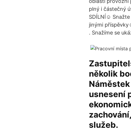
oblasti provozní 
plný i částečný 
SDÍLNÍ☺ Snažte s
jinými příspěvky
. Snažíme se uk
Zastupitel
několik bo
Náměstek 
usnesení 
ekonomick
zachování,
služeb.