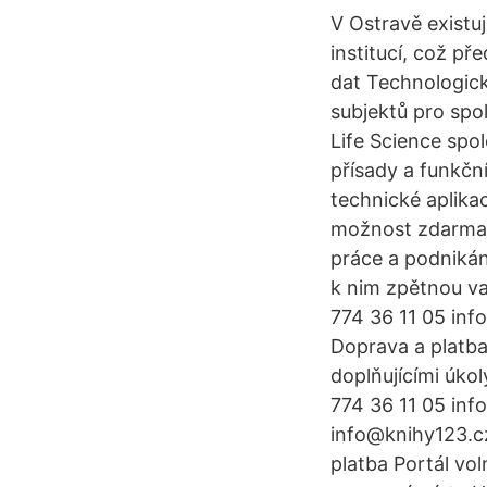
V Ostravě existu
institucí, což p
dat Technologick
subjektů pro spo
Life Science spol
přísady a funkční
technické aplikac
možnost zdarma p
práce a podnikání
k nim zpětnou va
774 36 11 05 in
Doprava a platb
doplňujícími úko
774 36 11 05 inf
info@knihy123.c
platba Portál vo